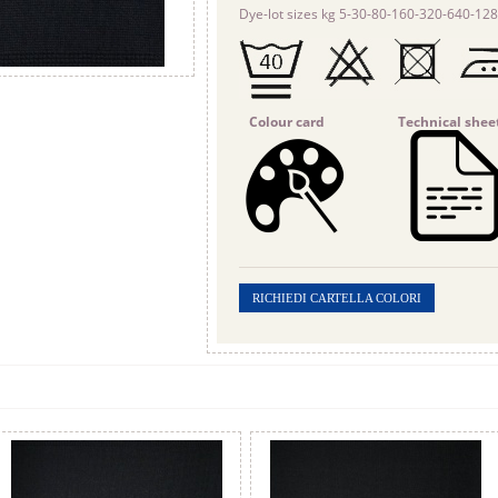
Dye-lot sizes kg 5-30-80-160-320-640-12
Colour card
Technical shee
RICHIEDI CARTELLA COLORI