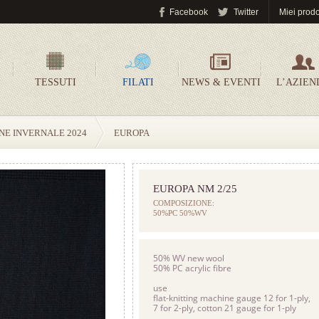
Facebook
Twitter
Miei prodo
TESSUTI
FILATI
NEWS & EVENTI
L’AZIEN
NE INVERNALE 2024
EUROPA
EUROPA NM 2/25
COMPOSIZIONE:
50%PC 50%WV
50% WV new wool
50% PC acrylic fibre
use
flat-knitting machine gauge 12 for 1-ply,
7 for 2-ply, cotton 21 gauge for 1-ply