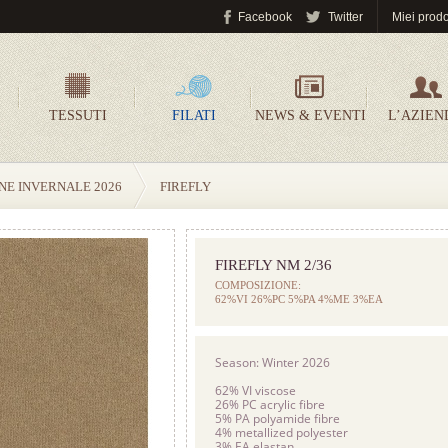
Facebook
Twitter
Miei prodo
TESSUTI
FILATI
NEWS & EVENTI
L’AZIEN
NE INVERNALE 2026
FIREFLY
FIREFLY NM 2/36
COMPOSIZIONE:
62%VI 26%PC 5%PA 4%ME 3%EA
Season: Winter 2026
62% VI viscose
26% PC acrylic fibre
5% PA polyamide fibre
4% metallized polyester
3% EA elastan