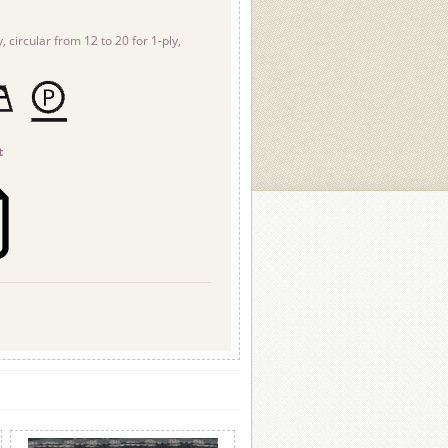
, circular from 12 to 20 for 1-ply,
t