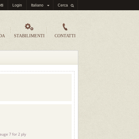
tti
Login
Italiano
Cerca
DA
STABILIMENTI
CONTATTI
auge 7 for 2 ply