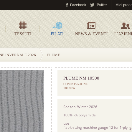
Facebook
Twitter
Miei prodo
TESSUTI
FILATI
NEWS & EVENTI
L’AZIEN
NE INVERNALE 2026
PLUME
PLUME NM 10500
COMPOSIZIONE:
100%PA
Season: Winter 2026
100% PA polyamide
use
flat-knitting machine gauge 12 for 1-ply, g