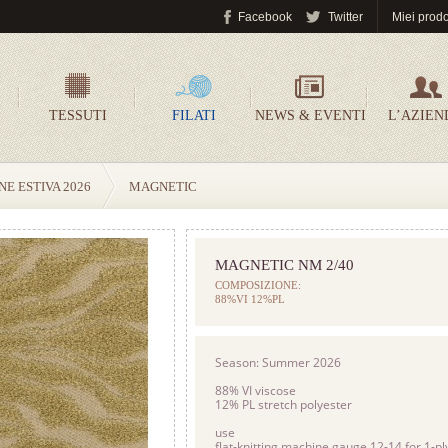
Facebook
Twitter
Miei prodo
TESSUTI
FILATI
NEWS & EVENTI
L’AZIEN
E ESTIVA 2026
MAGNETIC
MAGNETIC NM 2/40
COMPOSIZIONE:
88%VI 12%PL
Season: Summer 2026
88% VI viscose
12% PL stretch polyester
use
flat-knitting machine gauge 12-14 for 1-pl