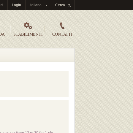
tti
Login
Italiano
Cerca
DA
STABILIMENTI
CONTATTI
y,
circular from 12 to 20 for 1-ply,