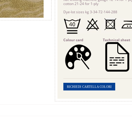
cotton
21-24 for 1-ply
Dye-lot sizes kg 3-34-72-144-288
Colour card
Technical sheet
RICHIEDI CARTELLA COLORI